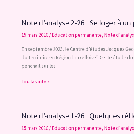
3-
26
Note d’analyse 2-26 | Se loger à un
l
Former
15 mars 2026
/
Education permanente
,
Note d'analy
nos
enseignants,
En septembre 2023, le Centre d’études Jacques Geor
en
du territoire en Région bruxelloise”. Cette étude dre
Fédération
penchait sur les
Wallonie-
Bruxelles,
Note
Lire la suite »
à
d’analyse
l’IA
2-
pour
26
Note d’analyse 1-26 | Quelques réfl
une
|
utilisation
Se
15 mars 2026
/
Education permanente
,
Note d'analy
encadrée
loger