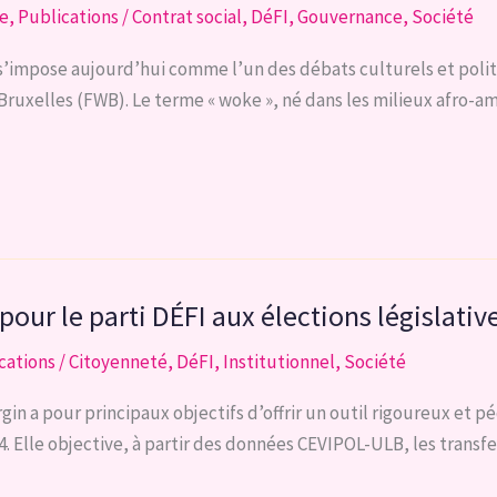
se
,
Publications
/
Contrat social
,
DéFI
,
Gouvernance
,
Société
» s’impose aujourd’hui comme l’un des débats culturels et poli
uxelles (FWB). Le terme « woke », né dans les milieux afro-amér
 pour le parti DÉFI aux élections législati
cations
/
Citoyenneté
,
DéFI
,
Institutionnel
,
Société
n a pour principaux objectifs d’offrir un outil rigoureux et p
. Elle objective, à partir des données CEVIPOL-ULB, les transfer