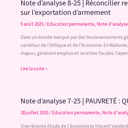
Note d’analyse 8-25 | Réconcilier re
2019
l
et
Pourquoi
sur l’exportation d’armement
2024
gagnent-
5 août 2025
/
Education permanente
,
Note d'analyse
ils
?
Dans un monde marqué par des bouleversements géopo
Pourquoi
carrefour de l’éthique et de l’économie. En Wallonie
perdent-
majeur, générant emplois et recettes fiscales. Cep
ils
?
Note
Lire la suite »
d’analyse
8-
25
Note d’analyse 7-25 | PAUVRETÉ 
|
Réconcilier
28 juillet 2025
/
Education permanente
,
Note d'anal
responsabilité
et
Une récente étude de l’économiste Vincent Vandenb