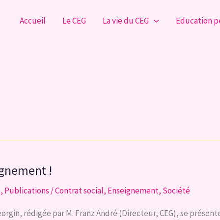
Accueil
Le CEG
La vie du CEG
Education 
ignement !
e
,
Publications
/
Contrat social
,
Enseignement
,
Société
rgin, rédigée par M. Franz André (Directeur, CEG), se présen