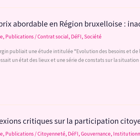
 prix abordable en Région bruxelloise : ina
se
,
Publications
/
Contrat social
,
DéFI
,
Société
gin publiait une étude intitulée “Evolution des besoins et de
ssait un état des lieux et une série de constats sur la situatio
exions critiques sur la participation cito
se
,
Publications
/
Citoyenneté
,
DéFI
,
Gouvernance
,
Institution