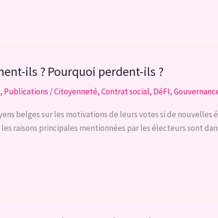
ent-ils ? Pourquoi perdent-ils ?
,
Publications
/
Citoyenneté
,
Contrat social
,
DéFI
,
Gouvernanc
ens belges sur les motivations de leurs votes si de nouvelles é
es raisons principales mentionnées par les électeurs sont dans l