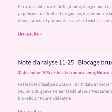
et
à
Perte de confiance et de légitimité, éloignement et
rationnelle
un
populismes de droite et de gauche, disparition de l
des
prix
démocraties est profonde. Le sujet est vaste ; la pr
jeunes
abordable
en
Note
Lire la suite »
Région
d’analyse
bruxelloise
1-
:
26
Note d’analyse 11-25 | Blocage brux
inaccessible
|
rêve
Quelques
31 décembre 2025
/
Education permanente
,
Note d'
?
réflexions
critiques
Cette note d’analyse du CEG s’inscrit dans un cadre h
sur
541 jours du gouvernement fédéral sous Yves Leterme
la
bruxellois ? Pour en débattre
participation
citoyenne
Note
Lire la suite »