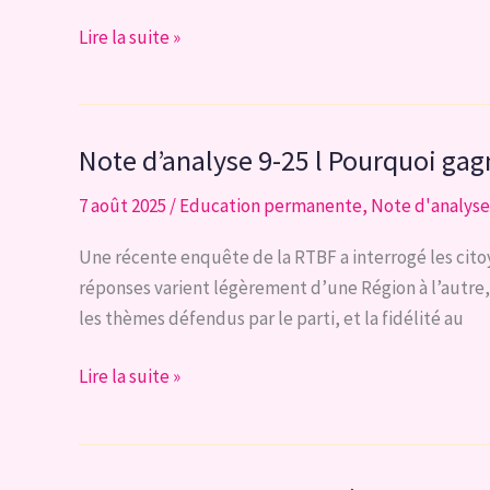
construire
ensemble
Étude
Lire la suite »
une
n°1-
troisième
2025
voie
|
Note d’analyse 9-25 l Pourquoi gagn
Transferts
de
7 août 2025
/
Education permanente
,
Note d'analyse
voix
pour
Une récente enquête de la RTBF a interrogé les citoy
le
réponses varient légèrement d’une Région à l’autre, l
parti
les thèmes défendus par le parti, et la fidélité au
DÉFI
aux
Note
Lire la suite »
élections
d’analyse
législatives
9-
entre
25