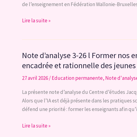
de l’enseignement en Fédération Wallonie-Bruxelles o
Note
Lire la suite »
d’analyse
4-
26
Note d’analyse 3-26 l Former nos en
l
Parlons
encadrée et rationnelle des jeunes
enseignement
27 avril 2026
/
Education permanente
,
Note d'analys
!
La présente note d’analyse du Centre d’études Jacques
Alors que l’IA est déjà présente dans les pratiques sc
défend une priorité : former les enseignants afin qu’
Note
Lire la suite »
d’analyse