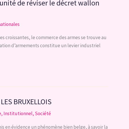
tunité de réviser le décret wallon
nationales
es croissantes, le commerce des armes se trouve au
tation d’armements constitue un levier industriel
T LES BRUXELLOIS
e
,
Institutionnel
,
Société
s en évidence un phénomène bien belge, à savoir la