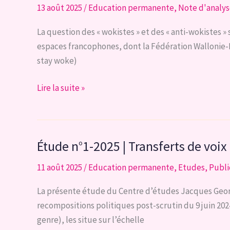
13 août 2025
/
Education permanente
,
Note d'analy
la
situation
La question des « wokistes » et des « anti-wokistes 
régionale
espaces francophones, dont la Fédération Wallonie-Br
de
stay woke)
l’emploi
en
Note
Lire la suite »
Région
d’analyse
bruxelloise
10-
25
Étude n°1-2025 | Transferts de voix
|
Woke
11 août 2025
/
Education permanente
,
Etudes
,
Publi
vs
Anti-
La présente étude du Centre d’études Jacques Georgi
Woke
recompositions politiques post-scrutin du 9 juin 2024
:
genre), les situe sur l’échelle