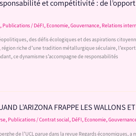
sponsabilité et compétitivité : de l’oppor
,
Publications
/
DéFI
,
Economie
,
Gouvernance
,
Relations inter
litiques, des défis écologiques et des aspirations citoyenn
, région riche d’une tradition métallurgique séculaire, l’expor
endant, ce dynamisme s’accompagne de responsabilités
: QUAND L’ARIZONA FRAPPE LES WALLONS E
yse
,
Publications
/
Contrat social
,
DéFI
,
Economie
,
Gouvernanc
erghe de l’UCL parue dans la revue Regards économiques, a mi