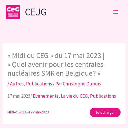
Aller
CEJG
au
contenu
« Midi du CEG » du 17 mai 2023 |
« Quel avenir pour les centrales
nucléaires SMR en Belgique? »
/
Autres
,
Publications
/ Par
Christophe Dubois
17 mai 2023/
Evénements
,
La vie du CEG
,
Publications
Midi-du-CEG-17-mai-2023
Télécharger