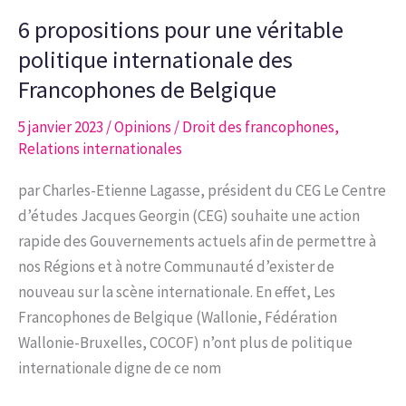
À
6 propositions pour une véritable
DEUX
PARTENAIRES
politique internationale des
MAIS
Francophones de Belgique
RESPECTUEUSE
5 janvier 2023
/
Opinions
/
Droit des francophones
,
DES
Relations internationales
CHOIX
INSTITUTIONNELS
par Charles-Etienne Lagasse, président du CEG Le Centre
DE
d’études Jacques Georgin (CEG) souhaite une action
CHAQUE
rapide des Gouvernements actuels afin de permettre à
COMMUNAUTÉ
nos Régions et à notre Communauté d’exister de
ET
nouveau sur la scène internationale. En effet, Les
DE
Francophones de Belgique (Wallonie, Fédération
CHAQUE
Wallonie-Bruxelles, COCOF) n’ont plus de politique
RÉGION
internationale digne de ce nom