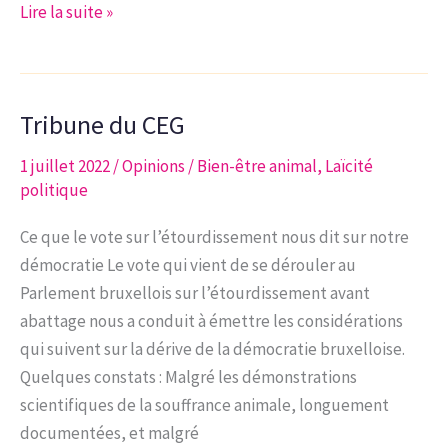
6
Lire la suite »
propositions
pour
une
Tribune du CEG
véritable
politique
1 juillet 2022
/
Opinions
/
Bien-être animal
,
Laïcité
internationale
politique
des
Francophones
Ce que le vote sur l’étourdissement nous dit sur notre
de
démocratie Le vote qui vient de se dérouler au
Belgique
Parlement bruxellois sur l’étourdissement avant
abattage nous a conduit à émettre les considérations
qui suivent sur la dérive de la démocratie bruxelloise.
Quelques constats : Malgré les démonstrations
scientifiques de la souffrance animale, longuement
documentées, et malgré