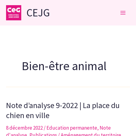
Aller
CEJG
au
contenu
Bien-être animal
Note d’analyse 9-2022 | La place du
chien en ville
8 décembre 2022
/
Education permanente
,
Note
d'analyse
,
Publications
/
Aménagement du territoire
,