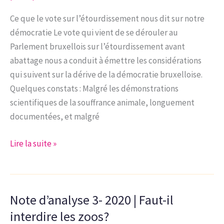
du
chien
Ce que le vote sur l’étourdissement nous dit sur notre
en
démocratie Le vote qui vient de se dérouler au
ville
Parlement bruxellois sur l’étourdissement avant
abattage nous a conduit à émettre les considérations
qui suivent sur la dérive de la démocratie bruxelloise.
Quelques constats : Malgré les démonstrations
scientifiques de la souffrance animale, longuement
documentées, et malgré
Tribune
Lire la suite »
du
CEG
Note d’analyse 3- 2020 | Faut-il
interdire les zoos?