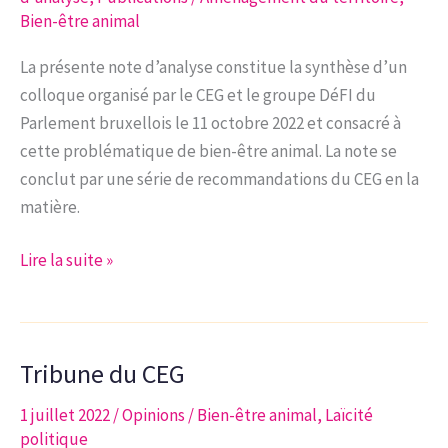
Bien-être animal
La présente note d’analyse constitue la synthèse d’un
colloque organisé par le CEG et le groupe DéFI du
Parlement bruxellois le 11 octobre 2022 et consacré à
cette problématique de bien-être animal. La note se
conclut par une série de recommandations du CEG en la
matière.
Note
Lire la suite »
d’analyse
9-
2022
Tribune du CEG
|
La
1 juillet 2022
/
Opinions
/
Bien-être animal
,
Laïcité
place
politique