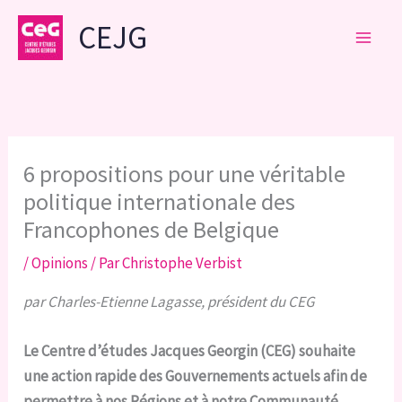
Aller
CEJG
au
contenu
6 propositions pour une véritable
politique internationale des
Francophones de Belgique
/
Opinions
/ Par
Christophe Verbist
par Charles-Etienne Lagasse, président du CEG
Le Centre d’études Jacques Georgin (CEG) souhaite
une action rapide des Gouvernements actuels afin de
permettre à nos Régions et à notre Communauté