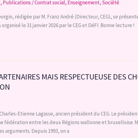
e
,
Publications
/
Contrat social
,
Enseignement
,
Société
rgin, rédigée par M. Franz André (Directeur, CEG), se présen
rganisé le 31 janvier 2026 par le CEG et DéFI. Bonne lecture !
PARTENAIRES MAIS RESPECTUEUSE DES C
ION
les-Etienne Lagasse, ancien président du CEG. Le président
une fédération entre les deux Régions wallonne et bruxelloise
ues arguments. Depuis 1993, on a