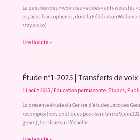
situation
La question des « wokistes » et des « anti-wokistes 
régionale
espaces francophones, dont la Fédération Wallonie-Br
de
stay woke)
l’emploi
en
Note
Lire la suite »
Région
d’analyse
bruxelloise
10-
25
Étude n°1-2025 | Transferts de voix
|
Woke
11 août 2025
/
Education permanente
,
Etudes
,
Publi
vs
Anti-
La présente étude du Centre d’études Jacques Georgi
Woke
recompositions politiques post-scrutin du 9 juin 2024
:
genre), les situe sur l’échelle
construire
ensemble
Étude
Lire la suite »