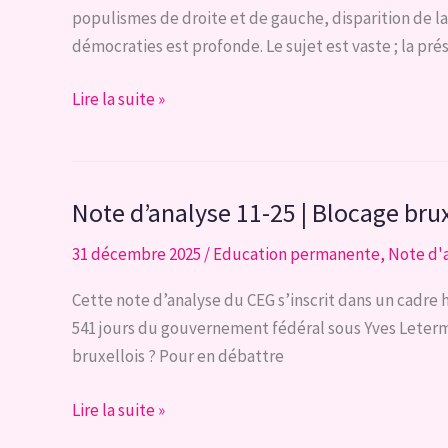
rationnelle
un
populismes de droite et de gauche, disparition de l
des
prix
démocraties est profonde. Le sujet est vaste ; la pr
jeunes
abordable
en
Note
Lire la suite »
Région
d’analyse
bruxelloise
1-
:
26
Note d’analyse 11-25 | Blocage brux
inaccessible
|
rêve
Quelques
31 décembre 2025
/
Education permanente
,
Note d'
?
réflexions
critiques
Cette note d’analyse du CEG s’inscrit dans un cadre h
sur
541 jours du gouvernement fédéral sous Yves Leterme
la
bruxellois ? Pour en débattre
participation
citoyenne
Note
Lire la suite »
d’analyse