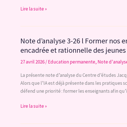
UNE
Lire la suite »
BELGIQUE
FÉDÉRALE
À
Note d’analyse 3-26 l Former nos en
DEUX
PARTENAIRES
encadrée et rationnelle des jeunes
MAIS
27 avril 2026
/
Education permanente
,
Note d'analys
RESPECTUEUSE
DES
La présente note d’analyse du Centre d’études Jacques
CHOIX
Alors que l’IA est déjà présente dans les pratiques sc
INSTITUTIONNELS
défend une priorité : former les enseignants afin qu’
DE
CHAQUE
Note
Lire la suite »
COMMUNAUTÉ
d’analyse
ET
3-