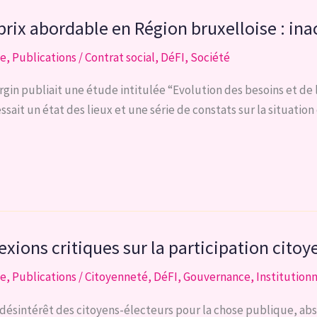
 prix abordable en Région bruxelloise : ina
se
,
Publications
/
Contrat social
,
DéFI
,
Société
gin publiait une étude intitulée “Evolution des besoins et de
ssait un état des lieux et une série de constats sur la situatio
exions critiques sur la participation cito
se
,
Publications
/
Citoyenneté
,
DéFI
,
Gouvernance
,
Institution
 désintérêt des citoyens-électeurs pour la chose publique, abs