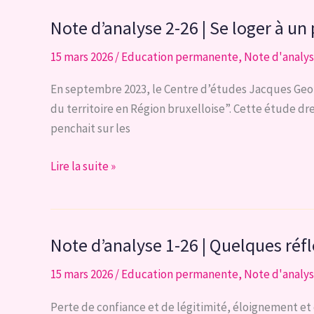
DE
26
CHAQUE
Note d’analyse 2-26 | Se loger à un
l
RÉGION
Former
15 mars 2026
/
Education permanente
,
Note d'analy
nos
enseignants,
En septembre 2023, le Centre d’études Jacques Geor
en
du territoire en Région bruxelloise”. Cette étude dre
Fédération
penchait sur les
Wallonie-
Bruxelles,
Note
Lire la suite »
à
d’analyse
l’IA
2-
pour
26
Note d’analyse 1-26 | Quelques réfl
une
|
utilisation
Se
15 mars 2026
/
Education permanente
,
Note d'analy
encadrée
loger
et
à
Perte de confiance et de légitimité, éloignement et