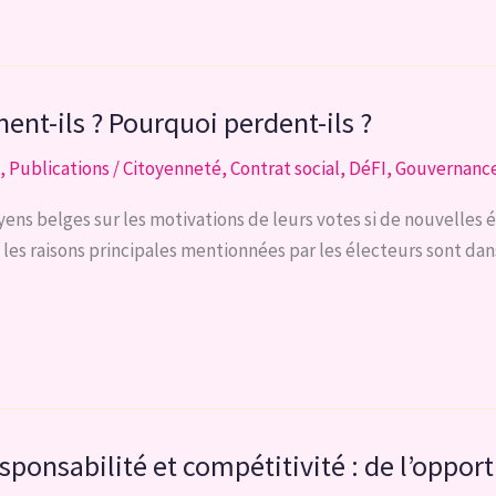
ent-ils ? Pourquoi perdent-ils ?
,
Publications
/
Citoyenneté
,
Contrat social
,
DéFI
,
Gouvernanc
ens belges sur les motivations de leurs votes si de nouvelles é
es raisons principales mentionnées par les électeurs sont dans l
sponsabilité et compétitivité : de l’oppor