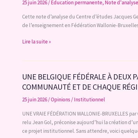
25 juin 2026
/
Education permanente
,
Note d'analys
Cette note d’analyse du Centre d’études Jacques Geo
de l’enseignement en Fédération Wallonie-Bruxelles o
Note
Lire la suite »
d’analyse
4-
26
UNE BELGIQUE FÉDÉRALE À DEUX 
l
Parlons
COMMUNAUTÉ ET DE CHAQUE RÉG
enseignement
25 juin 2026
/
Opinions
/
Institutionnel
!
UNE VRAIE FÉDÉRATION WALLONIE-BRUXELLES par Char
relu Jean Gol, préconise aujourd’hui la création d’
ce projet institutionnel. Sans attendre, voici quelq