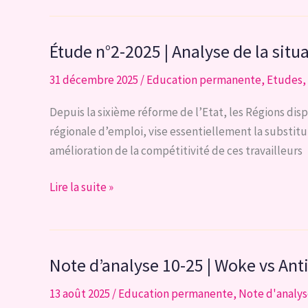
11-
25
Étude n°2-2025 | Analyse de la situ
| Blocage
bruxellois
31 décembre 2025
/
Education permanente
,
Etudes
,
:
le
Depuis la sixième réforme de l’Etat, les Régions dis
défi
régionale d’emploi, vise essentiellement la substitut
d’une
amélioration de la compétitivité de ces travailleurs
réforme
Étude
Lire la suite »
n°2-
2025
|
Note d’analyse 10-25 | Woke vs An
Analyse
de
13 août 2025
/
Education permanente
,
Note d'analy
la