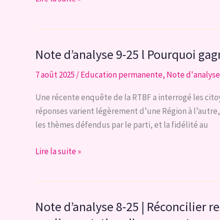
une
n°1-
troisième
2025
voie
|
Note d’analyse 9-25 l Pourquoi gagn
Transferts
de
7 août 2025
/
Education permanente
,
Note d'analyse
voix
pour
Une récente enquête de la RTBF a interrogé les citoy
le
réponses varient légèrement d’une Région à l’autre, l
parti
les thèmes défendus par le parti, et la fidélité au
DÉFI
aux
Note
Lire la suite »
élections
d’analyse
législatives
9-
entre
25
Note d’analyse 8-25 | Réconcilier re
2019
l
et
Pourquoi