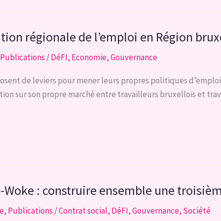
ation régionale de l’emploi en Région brux
Publications
/
DéFI
,
Economie
,
Gouvernance
posent de leviers pour mener leurs propres politiques d’emploi.
ion sur son propre marché entre travailleurs bruxellois et trav
ti-Woke : construire ensemble une troisiè
se
,
Publications
/
Contrat social
,
DéFI
,
Gouvernance
,
Société