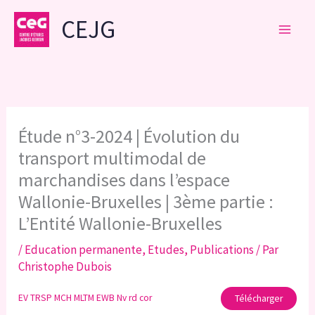
Aller
CEJG
au
contenu
Étude n°3-2024 | Évolution du
transport multimodal de
marchandises dans l’espace
Wallonie-Bruxelles | 3ème partie :
L’Entité Wallonie-Bruxelles
/
Education permanente
,
Etudes
,
Publications
/ Par
Christophe Dubois
EV TRSP MCH MLTM EWB Nv rd cor
Télécharger