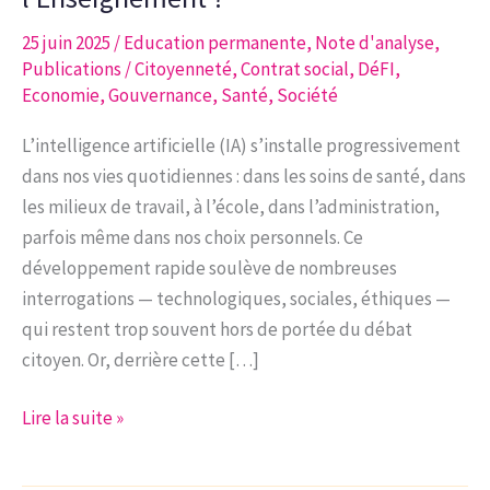
25 juin 2025
/
Education permanente
,
Note d'analyse
,
Publications
/
Citoyenneté
,
Contrat social
,
DéFI
,
Economie
,
Gouvernance
,
Santé
,
Société
L’intelligence artificielle (IA) s’installe progressivement
dans nos vies quotidiennes : dans les soins de santé, dans
les milieux de travail, à l’école, dans l’administration,
parfois même dans nos choix personnels. Ce
développement rapide soulève de nombreuses
interrogations — technologiques, sociales, éthiques —
qui restent trop souvent hors de portée du débat
citoyen. Or, derrière cette […]
Note
Lire la suite »
d’analyse
4-