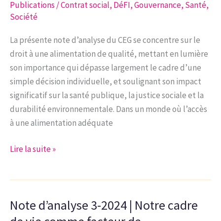
Publications
/
Contrat social
,
DéFI
,
Gouvernance
,
Santé
,
à
Société
la
prévention
La présente note d’analyse du CEG se concentre sur le
et
droit à une alimentation de qualité, mettant en lumière
la
son importance qui dépasse largement le cadre d’une
lutte
simple décision individuelle, et soulignant son impact
contre
significatif sur la santé publique, la justice sociale et la
la
durabilité environnementale. Dans un monde où l’accès
maltraitance
à une alimentation adéquate
animale
Note
dans
Lire la suite »
d’analyse
les
5-
référentiels
2024
scolaires
Note d’analyse 3-2024 | Notre cadre
|
Le