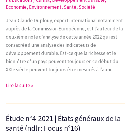
déconnexion
Economie
,
Environnement
,
Santé
,
Société
Jean-Claude Duplouy, expert international notamment
auprès de la Commission Européenne, est l’auteur de la
deuxième note d’analyse de cette année 2022 qui est
consacrée à une analyse des indicateurs de
développement durable. Est-ce que la richesse et le
bien-être d’un pays peuvent toujours en ce début du
XXIe siècle peuvent toujours être mesurés à l’aune
Note
Lire la suite »
d’analyse
2-
2022
Étude n°4-2021 | États généraux de la
|
Les
santé (ndlr: Focus n°16)