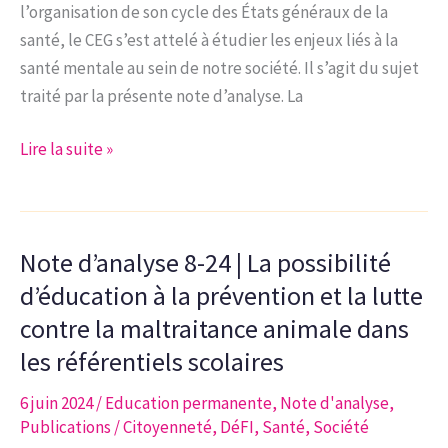
sein
l’organisation de son cycle des États généraux de la
des
santé, le CEG s’est attelé à étudier les enjeux liés à la
établissements
santé mentale au sein de notre société. Il s’agit du sujet
scolaires
traité par la présente note d’analyse. La
de
la
Note
Lire la suite »
Fédération
d’analyse
Wallonie-
12-
Bruxelles
24
Note d’analyse 8-24 | La possibilité
|
La
d’éducation à la prévention et la lutte
santé
contre la maltraitance animale dans
mentale,
les référentiels scolaires
un
enjeu
6 juin 2024
/
Education permanente
,
Note d'analyse
,
Publications
/
Citoyenneté
,
DéFI
,
Santé
,
Société
clé