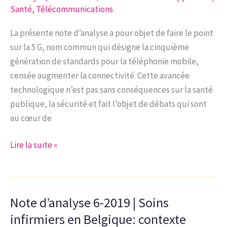
économique
états
Santé
,
Télécommunications
durable
La présente note d’analyse a pour objet de faire le point
sur la 5 G, nom commun qui désigne la cinquième
génération de standards pour la téléphonie mobile,
censée augmenter la connectivité. Cette avancée
technologique n’est pas sans conséquences sur la santé
publique, la sécurité et fait l’objet de débats qui sont
au cœur de
Note
Lire la suite »
d’analyse
11-
2019
Note d’analyse 6-2019 | Soins
|
Les
infirmiers en Belgique: contexte