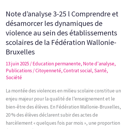
25
Note d’analyse 3-25 l Comprendre et
l
L’IA :
désamorcer les dynamiques de
alliée
violence au sein des établissements
ou
scolaires de la Fédération Wallonie-
menace
Bruxelles
dans
les
13 juin 2025
/
Education permanente
,
Note d'analyse
,
domaines
Publications
/
Citoyenneté
,
Contrat social
,
Santé
,
Société
de
la
La montée des violences en milieu scolaire constitue un
Santé,
enjeu majeur pour la qualité de l’enseignement et le
de
bien-être des élèves. En Fédération Wallonie-Bruxelles,
l’Emploi
20 % des élèves déclarent subir des actes de
et
harcèlement « quelques fois par mois », une proportion
de