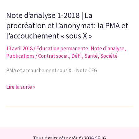
2019
Note d’analyse 1-2018 | La
|
Soins
procréation et l’anonymat: la PMA et
infirmiers
l’accouchement « sous X »
en
13 avril 2018
/
Education permanente
,
Note d'analyse
,
Belgique:
Publications
/
Contrat social
,
DéFI
,
Santé
,
Société
contexte
démographique
PMA et accouchement sous X – Note CEG
et
sociologique,
Note
Lire la suite »
et
d’analyse
perspectives
1-
d’avenir
2018
|
La
Tous droits réservés © 2026 CEJG
procréation