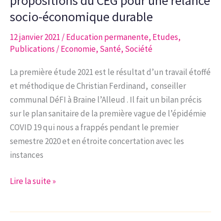
propositions du CEG pour une relance
socio-économique durable
12 janvier 2021
/
Education permanente
,
Etudes
,
Publications
/
Economie
,
Santé
,
Société
La première étude 2021 est le résultat d’un travail étoffé
et méthodique de Christian Ferdinand, conseiller
communal DéFI à Braine l’Alleud . Il fait un bilan précis
sur le plan sanitaire de la première vague de l’épidémie
COVID 19 qui nous a frappés pendant le premier
semestre 2020 et en étroite concertation avec les
instances
Étude
Lire la suite »
n°1-
2021