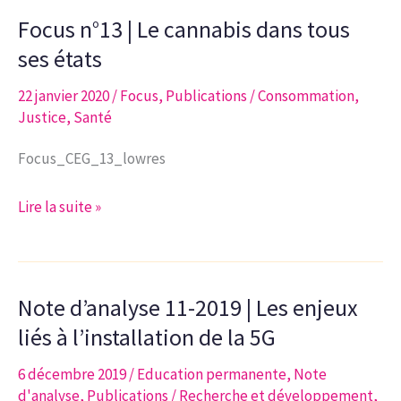
|
Focus n°13 | Le cannabis dans tous
Bilan
sanitaire
ses états
de
22 janvier 2020
/
Focus
,
Publications
/
Consommation
,
la
Justice
,
Santé
première
vague
Focus_CEG_13_lowres
COVID
19
Focus
Lire la suite »
propositions
n°13
du
|
CEG
Le
pour
Note d’analyse 11-2019 | Les enjeux
cannabis
une
dans
liés à l’installation de la 5G
relance
tous
6 décembre 2019
/
Education permanente
,
Note
socio-
ses
d'analyse
,
Publications
/
Recherche et développement
,