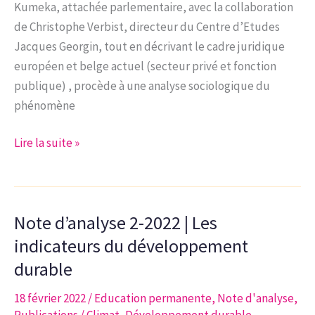
scolaire
Kumeka, attachée parlementaire, avec la collaboration
et
de Christophe Verbist, directeur du Centre d’Etudes
ouverture
Jacques Georgin, tout en décrivant le cadre juridique
sociale
européen et belge actuel (secteur privé et fonction
publique) , procède à une analyse sociologique du
phénomène
Note
Lire la suite »
d’analyse
2-
2023
Note d’analyse 2-2022 | Les
|
Le
indicateurs du développement
droit
durable
à
18 février 2022
/
Education permanente
,
Note d'analyse
,
la
Publications
/
Climat
,
Développement durable
,