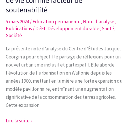
de vie comme facteur de
droit
soutenabilité
à
5 mars 2024
/
Education permanente
,
Note d'analyse
,
l’alimentation
Publications
/
DéFI
,
Développement durable
,
Santé
,
de
Société
qualité
La présente note d’analyse du Centre d’Études Jacques
Georgin a pour objectif le partage de réflexions pour un
nouvel urbanisme inclusif et participatif. Elle aborde
l’évolution de l’urbanisation en Wallonie depuis les
années 1960, mettant en lumière une forte expansion du
modèle pavillonnaire, entraînant une augmentation
significative de la consommation des terres agricoles.
Cette expansion
Note
Lire la suite »
d’analyse