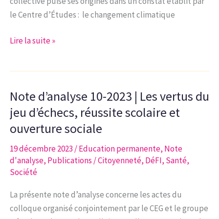
collective puise ses origines dans un constat établit par
le Centre d’Études : le changement climatique
Note
Lire la suite »
d’analyse
11-
2023
Note d’analyse 10-2023 | Les vertus du
|
Journée
jeu d’échecs, réussite scolaire et
d’intelligence
ouverture sociale
collective
19 décembre 2023
/
Education permanente
,
Note
–
d'analyse
,
Publications
/
Citoyenneté
,
DéFI
,
Santé
,
Fresque
Société
du
Climat
La présente note d’analyse concerne les actes du
colloque organisé conjointement par le CEG et le groupe