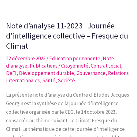
3-
2024
Note d’analyse 11-2023 | Journée
|
Notre
d’intelligence collective – Fresque du
cadre
Climat
de
22 décembre 2023
/
Education permanente
,
Note
vie
d'analyse
,
Publications
/
Citoyenneté
,
Contrat social
,
comme
DéFI
,
Développement durable
,
Gouvernance
,
Relations
facteur
internationales
,
Santé
,
Société
de
soutenabilité
La présente note d’analyse du Centre d’Études Jacques
Georgin est la synthèse de la journée d’intelligence
collective organisée par le CEG, le 14 octobre 2023,
consacrée au thème suivant : le Climat: Fresque du
Climat. La thématique de cette journée d’intelligence