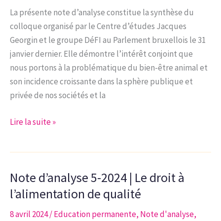
au
La présente note d’analyse constitue la synthèse du
sein
colloque organisé par le Centre d’études Jacques
de
Georgin et le groupe DéFI au Parlement bruxellois le 31
notre
janvier dernier. Elle démontre l’intérêt conjoint que
société
nous portons à la problématique du bien-être animal et
son incidence croissante dans la sphère publique et
privée de nos sociétés et la
Note
Lire la suite »
d’analyse
8-
24
Note d’analyse 5-2024 | Le droit à
|
La
l’alimentation de qualité
possibilité
8 avril 2024
/
Education permanente
,
Note d'analyse
,
d’éducation