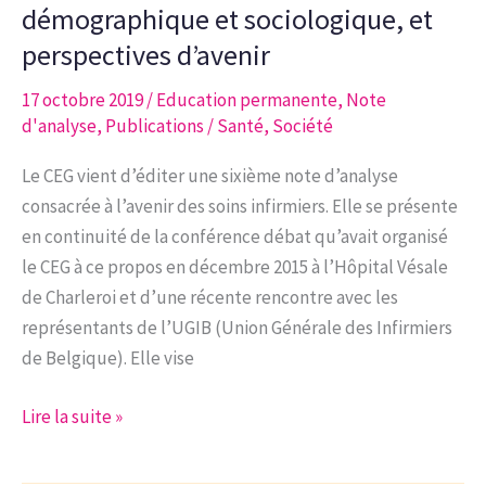
enjeux
démographique et sociologique, et
liés
perspectives d’avenir
à
l’installation
17 octobre 2019
/
Education permanente
,
Note
d'analyse
,
Publications
/
Santé
,
Société
de
la
Le CEG vient d’éditer une sixième note d’analyse
5G
consacrée à l’avenir des soins infirmiers. Elle se présente
en continuité de la conférence débat qu’avait organisé
le CEG à ce propos en décembre 2015 à l’Hôpital Vésale
de Charleroi et d’une récente rencontre avec les
représentants de l’UGIB (Union Générale des Infirmiers
de Belgique). Elle vise
Note
Lire la suite »
d’analyse
6-