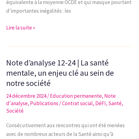
équivalente à la moyenne OCDE et qui masque pourtant
l’Enseignement ?
d’importantes inégalités : les
Note
Lire la suite »
d’analyse
3-
25
Note d’analyse 12-24 | La santé
l
Comprendre
mentale, un enjeu clé au sein de
et
notre société
désamorcer
24 décembre 2024
/
Education permanente
,
Note
les
d'analyse
,
Publications
/
Contrat social
,
DéFI
,
Santé
,
dynamiques
Société
de
violence
Consécutivement aux rencontres qui ont été menées
au
avec de nombreux acteurs de la Santé ainsi qu’à