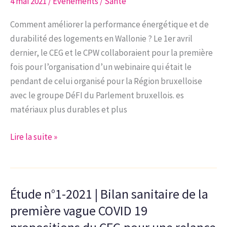
4 mai 2021
/
Evénements
/
Santé
de
la
Comment améliorer la performance énergétique et de
santé
durabilité des logements en Wallonie ? Le 1er avril
(ndlr:
dernier, le CEG et le CPW collaboraient pour la première
Focus
fois pour l’organisation d’un webinaire qui était le
n°16)
pendant de celui organisé pour la Région bruxelloise
avec le groupe DéFI du Parlement bruxellois. es
matériaux plus durables et plus
Webinaire
Lire la suite »
du
1er
avril
Étude n°1-2021 | Bilan sanitaire de la
2021
première vague COVID 19