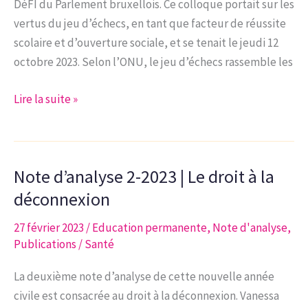
DéFI du Parlement bruxellois. Ce colloque portait sur les
vertus du jeu d’échecs, en tant que facteur de réussite
scolaire et d’ouverture sociale, et se tenait le jeudi 12
octobre 2023. Selon l’ONU, le jeu d’échecs rassemble les
Note
Lire la suite »
d’analyse
10-
2023
Note d’analyse 2-2023 | Le droit à la
|
Les
déconnexion
vertus
27 février 2023
/
Education permanente
,
Note d'analyse
,
du
Publications
/
Santé
jeu
d’échecs,
La deuxième note d’analyse de cette nouvelle année
réussite
civile est consacrée au droit à la déconnexion. Vanessa