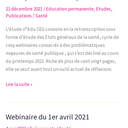
indicateurs
21 décembre 2021
/
Education permanente
,
Etudes
,
du
Publications
/
Santé
développement
durable
L’étude n°4 du CEG consiste en la retranscription sous
forme d’étude des Etats généraux de la santé, cycle de
cinq webinaires consacrés à des problématiques
majeures de santé publique , qui s’est décliné au cours
du printemps 2021. Riche de plus de cent vingt pages,
elle se veut avant tout un outil actuel de réflexions
Étude
Lire la suite »
n°4-
2021
|
Webinaire du 1er avril 2021
États
généraux