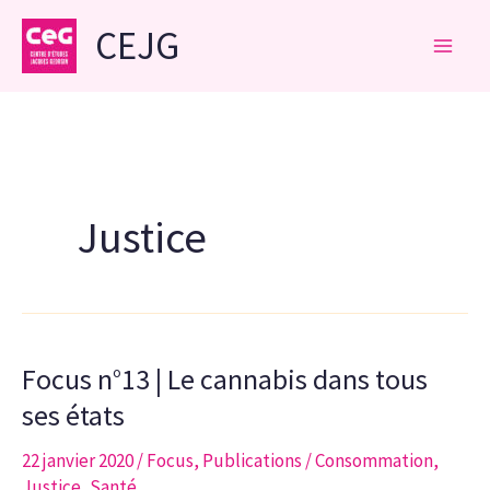
Aller
CEJG
au
contenu
Justice
Focus n°13 | Le cannabis dans tous
ses états
22 janvier 2020
/
Focus
,
Publications
/
Consommation
,
Justice
,
Santé