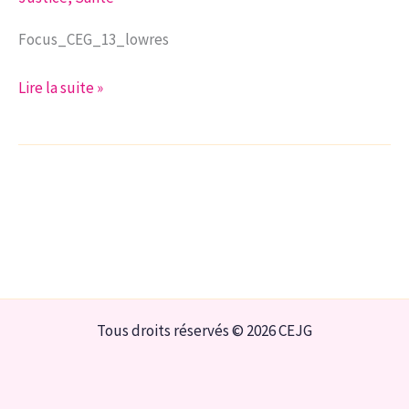
Focus_CEG_13_lowres
Focus
Lire la suite »
n°13
|
Le
cannabis
dans
tous
ses
états
Tous droits réservés © 2026 CEJG