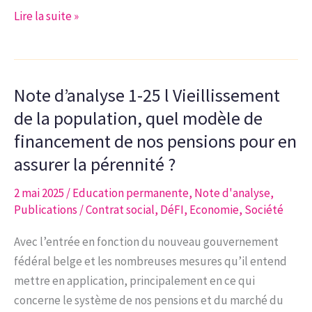
soutenable
Note
Lire la suite »
à
d’analyse
l’horizon
4-
2040
25
Note d’analyse 1-25 l Vieillissement
l
L’IA :
de la population, quel modèle de
alliée
financement de nos pensions pour en
ou
assurer la pérennité ?
menace
dans
2 mai 2025
/
Education permanente
,
Note d'analyse
,
Publications
/
Contrat social
,
DéFI
,
Economie
,
Société
les
domaines
Avec l’entrée en fonction du nouveau gouvernement
de
fédéral belge et les nombreuses mesures qu’il entend
la
mettre en application, principalement en ce qui
Santé,
concerne le système de nos pensions et du marché du
de