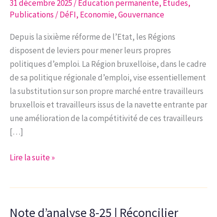
31 décembre 2025
/
Education permanente
,
Etudes
,
Publications
/
DéFI
,
Economie
,
Gouvernance
Depuis la sixième réforme de l’Etat, les Régions
disposent de leviers pour mener leurs propres
politiques d’emploi. La Région bruxelloise, dans le cadre
de sa politique régionale d’emploi, vise essentiellement
la substitution sur son propre marché entre travailleurs
bruxellois et travailleurs issus de la navette entrante par
une amélioration de la compétitivité de ces travailleurs
[…]
Étude
Lire la suite »
n°2-
2025
|
Note d’analyse 8-25 | Réconcilier
Analyse