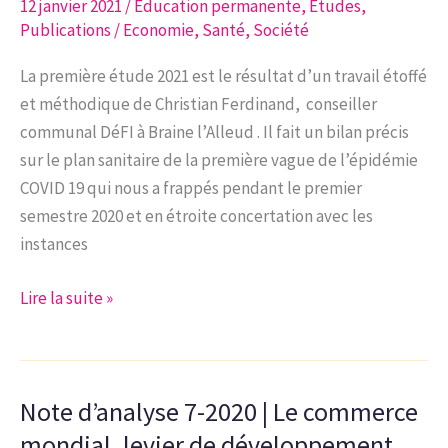
développement
12 janvier 2021
/
Education permanente
,
Etudes
,
Publications
/
Economie
,
Santé
,
Société
durable
La première étude 2021 est le résultat d’un travail étoffé
et méthodique de Christian Ferdinand, conseiller
communal DéFI à Braine l’Alleud . Il fait un bilan précis
sur le plan sanitaire de la première vague de l’épidémie
COVID 19 qui nous a frappés pendant le premier
semestre 2020 et en étroite concertation avec les
instances
Étude
Lire la suite »
n°1-
2021
|
Note d’analyse 7-2020 | Le commerce
Bilan
sanitaire
mondial, levier de développement