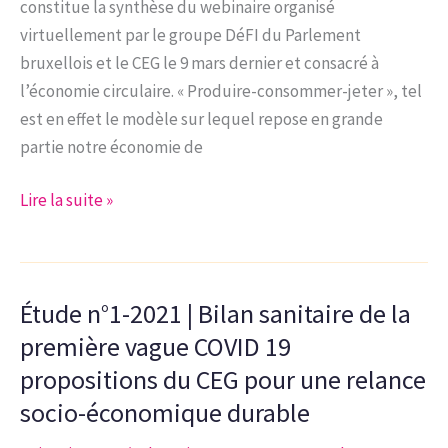
constitue la synthèse du webinaire organisé
et
virtuellement par le groupe DéFI du Parlement
circulaire
bruxellois et le CEG le 9 mars dernier et consacré à
l’économie circulaire. « Produire-consommer-jeter », tel
est en effet le modèle sur lequel repose en grande
partie notre économie de
Note
Lire la suite »
d’analyse
5-
2021
Étude n°1-2021 | Bilan sanitaire de la
|
L’économie
première vague COVID 19
circulaire,
propositions du CEG pour une relance
moteur
socio-économique durable
de