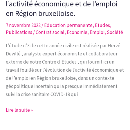
rares
l’activité économique et de l’emploi
et
en Région bruxelloise.
transition
7 novembre 2022
/
Education permanente
,
Etudes
,
énergétique:
Publications
/
Contrat social
,
Economie
,
Emploi
,
Société
quels
enjeux?
L’étude n°3 de cette année civile est réalisée par Hervé
Devillé , analyste expert économiste et collaborateur
externe de notre Centre d’Etudes , qui fournit ici un
travail fouillé sur l’évolution de l’activité économique et
de l’emploi en Région bruxelloise, dans un contexte
géopolitique incertain qui a presque immédiatement
suivi la crise sanitaire COVID-19 qui
Étude
Lire la suite »
n°3-
2022