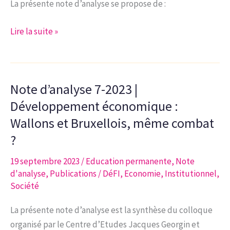
La présente note d’analyse se propose de :
l’espace
Wallonie-
Note
Lire la suite »
Bruxelles
d’analyse
|
1-
1ère
2024
partie:
Note d’analyse 7-2023 |
|
la
Comment
Développement économique :
Région
refinancer
Wallons et Bruxellois, même combat
bruxelloise
l’espace
?
Wallonie-
Bruxelles?
19 septembre 2023
/
Education permanente
,
Note
d'analyse
,
Publications
/
DéFI
,
Economie
,
Institutionnel
,
Société
La présente note d’analyse est la synthèse du colloque
organisé par le Centre d’Etudes Jacques Georgin et