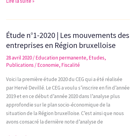
Note
sens
Lire la suite »
d’analyse
du
4-
travail
2020
Étude n°1-2020 | Les mouvements des
|
L’économie
entreprises en Région bruxelloise
sociale
28 avril 2020
/
Education permanente
,
Etudes
,
Publications
/
Economie
,
Fiscalité
Voici la première étude 2020 du CEG qui a été réalisée
par Hervé Devillé. Le CEG a voulu s’inscrire en fin d’année
2019 et en ce début d’année 2020 dans l’analyse plus
approfondie sur le plan socio-économique de la
situation de la Région bruxelloise. C’est ainsi que nous
avons consacré la dernière note d’analyse de