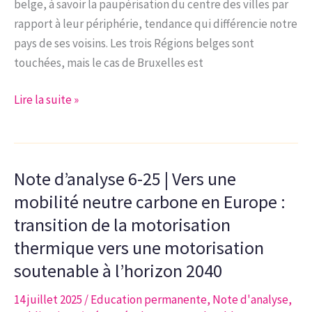
belge, à savoir la paupérisation du centre des villes par
wallon
rapport à leur périphérie, tendance qui différencie notre
sur
pays de ses voisins. Les trois Régions belges sont
l’exportation
touchées, mais le cas de Bruxelles est
d’armement
Note
Lire la suite »
d’analyse
7-
25
Note d’analyse 6-25 | Vers une
|
PAUVRETÉ :
mobilité neutre carbone en Europe :
QUAND
transition de la motorisation
L’ARIZONA
thermique vers une motorisation
FRAPPE
soutenable à l’horizon 2040
LES
WALLONS
14 juillet 2025
/
Education permanente
,
Note d'analyse
,