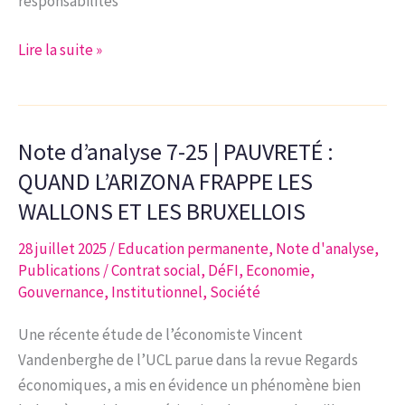
responsabilités
Note
Lire la suite »
d’analyse
8-
25
Note d’analyse 7-25 | PAUVRETÉ :
|
Réconcilier
QUAND L’ARIZONA FRAPPE LES
responsabilité
WALLONS ET LES BRUXELLOIS
et
28 juillet 2025
/
Education permanente
,
Note d'analyse
,
compétitivité :
Publications
/
Contrat social
,
DéFI
,
Economie
,
de
Gouvernance
,
Institutionnel
,
Société
l’opportunité
de
Une récente étude de l’économiste Vincent
réviser
Vandenberghe de l’UCL parue dans la revue Regards
le
économiques, a mis en évidence un phénomène bien
décret