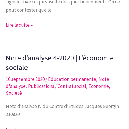
significative ce qui suscite des questionnements. On ne
peut contester que le
Note
Lire la suite »
d’analyse
5-
2020
Note d’analyse 4-2020 | L’économie
|
La
sociale
remise
10 septembre 2020
/
Education permanente
,
Note
en
d'analyse
,
Publications
/
Contrat social
,
Economie
,
cause
Société
de
l’organisation
Note d’analyse IV du Centre d’Etudes Jacques Georgin
et
310820
du