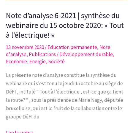
2020
Note d’analyse 6-2021 | synthèse du
|
Le
webinaire du 15 octobre 2020: « Tout
commerce
à l’électrique! »
mondial,
13 novembre 2020
/
Education permanente
,
Note
levier
d'analyse
,
Publications
/
Développement durable
,
de
Economie
,
Energie
,
Société
développement
durable
La présente note d’analyse constitue la synthèse du
webinaire qui s’est tenu le jeudi 15 octobre au siège de
DéFI , intitulé “ Tout à l’électrique , est-ce que ça tient
la route? “ , sous la présidence de Marie Nagy, députée
bruxelloise, qui est le fruit de la collaboration entre le
groupe DéFI du
Note
Lire la suite »