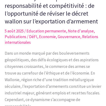
de
responsabilité et compétitivité : de
la
l’opportunité de réviser le décret
situation
wallon sur l’exportation d’armement
régionale
de
5 août 2025
/
Education permanente
,
Note d'analyse
,
Publications
/
DéFI
,
Economie
,
Gouvernance
,
Relations
l’emploi
internationales
en
Région
Dans un monde marqué par des bouleversements
bruxelloise
géopolitiques, des défis écologiques et des aspirations
citoyennes croissantes, le commerce des armes se
trouve au carrefour de l’éthique et de l’économie. En
Wallonie, région riche d’une tradition métallurgique
séculaire, l’exportation d’armements constitue un levier
industriel majeur, générant emplois et recettes fiscales.
Cependant, ce dynamisme s’accompagne de