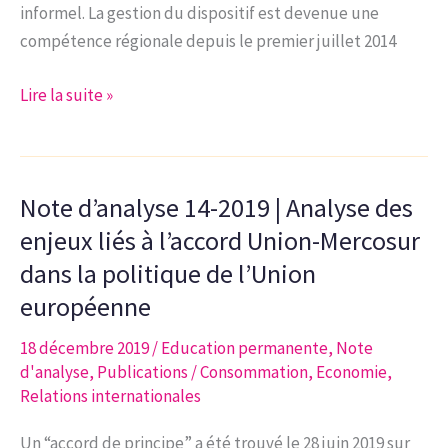
informel. La gestion du dispositif est devenue une
compétence régionale depuis le premier juillet 2014
Note
Lire la suite »
d’analyse
15-
2019
Note d’analyse 14-2019 | Analyse des
|
Le
enjeux liés à l’accord Union-Mercosur
régime
dans la politique de l’Union
des
européenne
titres-
services
18 décembre 2019
/
Education permanente
,
Note
d'analyse
,
Publications
/
Consommation
,
Economie
,
en
Relations internationales
Région
bruxelloise.
Un “accord de principe” a été trouvé le 28 juin 2019 sur