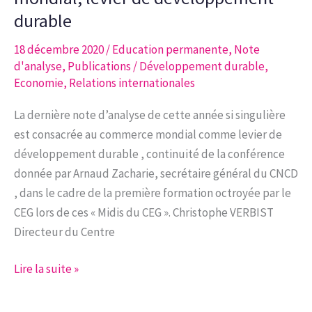
de
durable
la
18 décembre 2020
/
Education permanente
,
Note
première
d'analyse
,
Publications
/
Développement durable
,
vague
Economie
,
Relations internationales
COVID
19
La dernière note d’analyse de cette année si singulière
propositions
est consacrée au commerce mondial comme levier de
du
développement durable , continuité de la conférence
CEG
donnée par Arnaud Zacharie, secrétaire général du CNCD
pour
, dans le cadre de la première formation octroyée par le
une
CEG lors de ces « Midis du CEG ». Christophe VERBIST
relance
Directeur du Centre
socio-
économique
Note
Lire la suite »
durable
d’analyse
7-