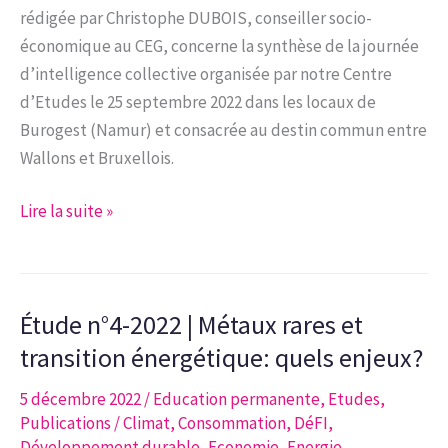
rédigée par Christophe DUBOIS, conseiller socio-
un
économique au CEG, concerne la synthèse de la journée
avenir
d’intelligence collective organisée par notre Centre
vertueux »
d’Etudes le 25 septembre 2022 dans les locaux de
Burogest (Namur) et consacrée au destin commun entre
Wallons et Bruxellois.
Note
Lire la suite »
d’analyse
11-
2022
Étude n°4-2022 | Métaux rares et
|
Synthèse
transition énergétique: quels enjeux?
de
5 décembre 2022
/
Education permanente
,
Etudes
,
la
Publications
/
Climat
,
Consommation
,
DéFI
,
journée
Développement durable
,
Economie
,
Energie
,