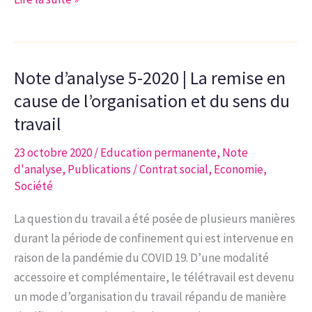
d’analyse
6-
2021
Note d’analyse 5-2020 | La remise en
|
synthèse
cause de l’organisation et du sens du
du
travail
webinaire
23 octobre 2020
/
Education permanente
,
Note
du
d'analyse
,
Publications
/
Contrat social
,
Economie
,
15
Société
octobre
2020:
La question du travail a été posée de plusieurs manières
« Tout
durant la période de confinement qui est intervenue en
à
raison de la pandémie du COVID 19. D’une modalité
l’électrique! »
accessoire et complémentaire, le télétravail est devenu
un mode d’organisation du travail répandu de manière