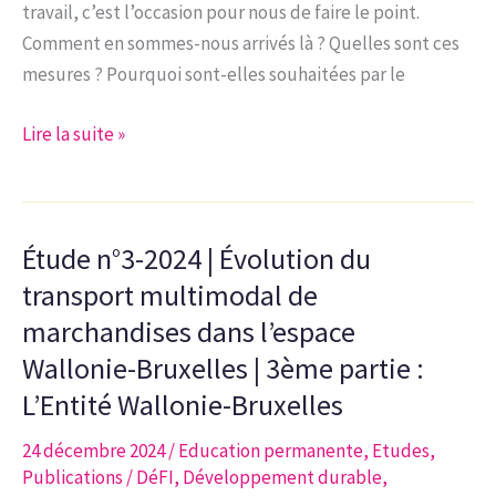
travail, c’est l’occasion pour nous de faire le point.
l’Emploi
Comment en sommes-nous arrivés là ? Quelles sont ces
et
mesures ? Pourquoi sont-elles souhaitées par le
de
l’Enseignement ?
Note
Lire la suite »
d’analyse
1-
25
Étude n°3-2024 | Évolution du
l
Vieillissement
transport multimodal de
de
marchandises dans l’espace
la
Wallonie-Bruxelles | 3ème partie :
population,
L’Entité Wallonie-Bruxelles
quel
modèle
24 décembre 2024
/
Education permanente
,
Etudes
,
de
Publications
/
DéFI
,
Développement durable
,