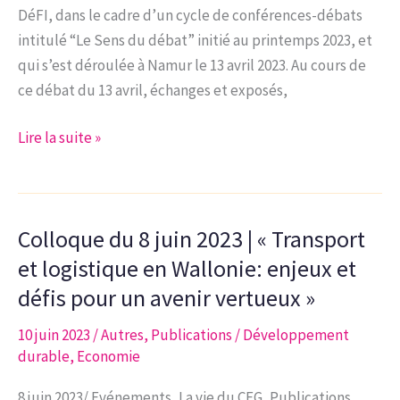
DéFI, dans le cadre d’un cycle de conférences-débats
intitulé “Le Sens du débat” initié au printemps 2023, et
qui s’est déroulée à Namur le 13 avril 2023. Au cours de
ce débat du 13 avril, échanges et exposés,
Note
Lire la suite »
d’analyse
7-
2023
Colloque du 8 juin 2023 | « Transport
|
Développement
et logistique en Wallonie: enjeux et
économique
défis pour un avenir vertueux »
:
10 juin 2023
/
Autres
,
Publications
/
Développement
Wallons
durable
,
Economie
et
Bruxellois,
8 juin 2023/ Evénements, La vie du CEG, Publications