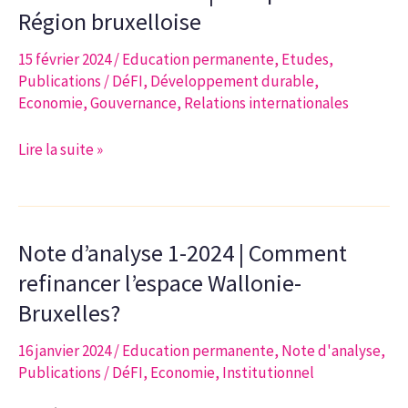
SMR
Région bruxelloise
pour
l’avenir
15 février 2024
/
Education permanente
,
Etudes
,
de
Publications
/
DéFI
,
Développement durable
,
Economie
,
Gouvernance
,
Relations internationales
la
production
Étude
Lire la suite »
d’énergie
n°1-
en
2024
Belgique
|
Note d’analyse 1-2024 | Comment
Évolution
du
refinancer l’espace Wallonie-
transport
Bruxelles?
multimodal
16 janvier 2024
/
Education permanente
,
Note d'analyse
,
de
Publications
/
DéFI
,
Economie
,
Institutionnel
marchandises
dans