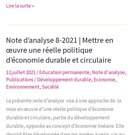
Note
Lire la suite »
d’analyse
2-
2022
Note d’analyse 8-2021 | Mettre en
|
Les
œuvre une réelle politique
indicateurs
d’économie durable et circulaire
du
12 juillet 2021
/
Education permanente
,
Note d'analyse
,
développement
Publications
/
Développement durable
,
Economie
,
durable
Environnement
,
Société
La présente note d’analyse vise à une approche de la
mise en œuvre d’une réelle politique d’économie
durable et circulaire, partie du développement
durable, opposée au concept d’économie linéaire. Elle
devrait être développée dans les années à venir, car au-