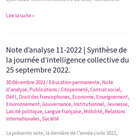
même
combat
Colloque
Lire la suite »
?
du
8
juin
Note d’analyse 11-2022 | Synthèse de
2023
|
la journée d’intelligence collective du
« Transport
25 septembre 2022.
et
30 décembre 2022
/
Education permanente
,
Note
logistique
d'analyse
,
Publications
/
Citoyenneté
,
Contrat social
,
en
DéFI
,
Droit des francophones
,
Economie
,
Enseignement
,
Wallonie:
Environnement
,
Gouvernance
,
Institutionnel
,
Jeunesse
,
enjeux
Laïcité politique
,
Langue française
,
Mobilité
,
Relations
et
internationales
,
Société
défis
La présente note, la dernière de l’année civile 2022,
pour