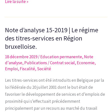
Étude
Lire la suite »
n°1-
2020
|
Note d’analyse 15-2019 | Le régime
Les
mouvements
des titres-services en Région
des
bruxelloise.
entreprises
18 décembre 2019
/
Education permanente
,
Note
en
d'analyse
,
Publications
/
Contrat social
,
Economie
,
Région
Emploi
,
Fiscalité
,
Société
bruxelloise
Les titres-services ont été introduits en Belgique par la
loi fédérale du 20 juillet 2001 dont le but était de
favoriser le développement de services et d’emplois de
proximité qui s’effectuait précédemment
principalement par un recours au marché du travail