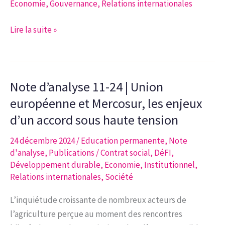
Economie
,
Gouvernance
,
Relations internationales
financement
de
Étude
Lire la suite »
nos
n°3-
pensions
2024
pour
|
en
Note d’analyse 11-24 | Union
Évolution
assurer
du
européenne et Mercosur, les enjeux
la
transport
pérennité
d’un accord sous haute tension
multimodal
?
24 décembre 2024
/
Education permanente
,
Note
de
d'analyse
,
Publications
/
Contrat social
,
DéFI
,
marchandises
Développement durable
,
Economie
,
Institutionnel
,
dans
Relations internationales
,
Société
l’espace
Wallonie-
L’inquiétude croissante de nombreux acteurs de
Bruxelles
l’agriculture perçue au moment des rencontres