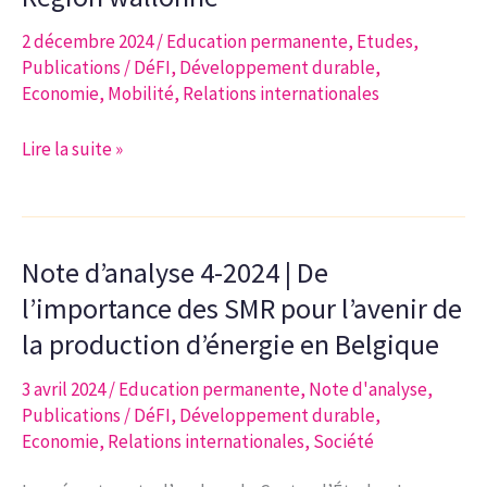
les
enjeux
2 décembre 2024
/
Education permanente
,
Etudes
,
d’un
Publications
/
DéFI
,
Développement durable
,
Economie
,
Mobilité
,
Relations internationales
accord
sous
Étude
Lire la suite »
haute
n°2-
tension
2024
|
Note d’analyse 4-2024 | De
Évolution
du
l’importance des SMR pour l’avenir de
transport
la production d’énergie en Belgique
multimodal
3 avril 2024
/
Education permanente
,
Note d'analyse
,
de
Publications
/
DéFI
,
Développement durable
,
marchandises
Economie
,
Relations internationales
,
Société
dans
l’espace