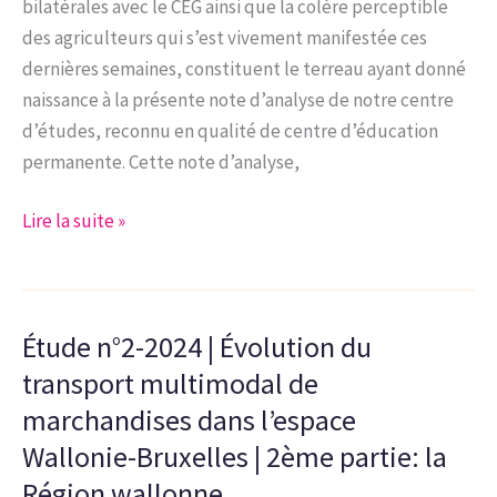
|
bilatérales avec le CEG ainsi que la colère perceptible
3ème
des agriculteurs qui s’est vivement manifestée ces
partie
dernières semaines, constituent le terreau ayant donné
:
naissance à la présente note d’analyse de notre centre
L’Entité
d’études, reconnu en qualité de centre d’éducation
Wallonie-
permanente. Cette note d’analyse,
Bruxelles
Note
Lire la suite »
d’analyse
11-
24
Étude n°2-2024 | Évolution du
|
Union
transport multimodal de
européenne
marchandises dans l’espace
et
Wallonie-Bruxelles | 2ème partie: la
Mercosur,
Région wallonne