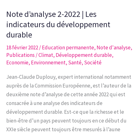
|
Note d’analyse 2-2022 | Les
Évolution
de
indicateurs du développement
l’activité
durable
économique
18 février 2022
/
Education permanente
,
Note d'analyse
,
et
Publications
/
Climat
,
Développement durable
,
de
Economie
,
Environnement
,
Santé
,
Société
l’emploi
en
Jean-Claude Duplouy, expert international notamment
Région
auprès de la Commission Européenne, est l’auteur de la
bruxelloise.
deuxième note d’analyse de cette année 2022 qui est
consacrée à une analyse des indicateurs de
développement durable. Est-ce que la richesse et le
bien-être d’un pays peuvent toujours en ce début du
XXIe siècle peuvent toujours être mesurés à l’aune