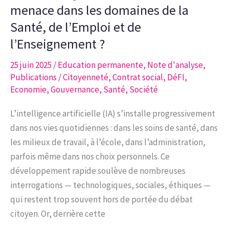
Vers
menace dans les domaines de la
une
Santé, de l’Emploi et de
mobilité
l’Enseignement ?
neutre
carbone
25 juin 2025
/
Education permanente
,
Note d'analyse
,
Publications
/
Citoyenneté
,
Contrat social
,
DéFI
,
en
Economie
,
Gouvernance
,
Santé
,
Société
Europe
:
L’intelligence artificielle (IA) s’installe progressivement
transition
dans nos vies quotidiennes : dans les soins de santé, dans
de
les milieux de travail, à l’école, dans l’administration,
la
parfois même dans nos choix personnels. Ce
motorisation
développement rapide soulève de nombreuses
thermique
interrogations — technologiques, sociales, éthiques —
vers
qui restent trop souvent hors de portée du débat
une
citoyen. Or, derrière cette
motorisation