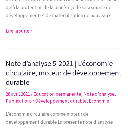
delà la protection de la planète, elle sera source de
développement et de matérialisation de nouveaux
Note
Lire la suite »
d’analyse
8-
2021
Note d’analyse 5-2021 | L’économie
|
Mettre
circulaire, moteur de développement
en
durable
œuvre
28 avril 2021
/
Education permanente
,
Note d'analyse
,
une
Publications
/
Développement durable
,
Economie
réelle
politique
L’économie circulaire comme moteur de
d’économie
développement durable La présente note d’analyse
durable