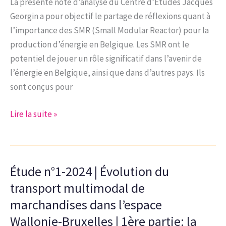
La présente note d’analyse du Centre d’Études Jacques
Wallonie-
Georgin a pour objectif le partage de réflexions quant à
Bruxelles
l’importance des SMR (Small Modular Reactor) pour la
|
production d’énergie en Belgique. Les SMR ont le
2ème
potentiel de jouer un rôle significatif dans l’avenir de
partie:
l’énergie en Belgique, ainsi que dans d’autres pays. Ils
la
sont conçus pour
Région
wallonne
Note
Lire la suite »
d’analyse
4-
2024
Étude n°1-2024 | Évolution du
|
De
transport multimodal de
l’importance
marchandises dans l’espace
des
Wallonie-Bruxelles | 1ère partie: la