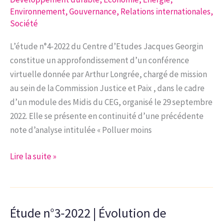
d’intelligence
Environnement
,
Gouvernance
,
Relations internationales
,
collective
Société
du
L’étude n°4-2022 du Centre d’Etudes Jacques Georgin
25
constitue un approfondissement d’un conférence
septembre
virtuelle donnée par Arthur Longrée, chargé de mission
2022.
au sein de la Commission Justice et Paix , dans le cadre
d’un module des Midis du CEG, organisé le 29 septembre
2022. Elle se présente en continuité d’une précédente
note d’analyse intitulée « Polluer moins
Étude
Lire la suite »
n°4-
2022
|
Étude n°3-2022 | Évolution de
Métaux