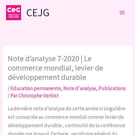
Aller
CEJG
au
contenu
Note d’analyse 7-2020 | Le
commerce mondial, levier de
développement durable
/
Education permanente
,
Note d'analyse
,
Publications
/ Par
Christophe Verbist
La dernière note d’analyse de cette année si singulière
est consacrée au commerce mondial comme levier de
développement durable , continuité de la conférence
donnée par Arnaud Zacharie, secrétaire général du