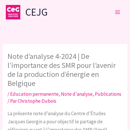
Aller
CEJG
au
contenu
Note d’analyse 4-2024 | De
l’importance des SMR pour l’avenir
de la production d’énergie en
Belgique
/
Education permanente
,
Note d'analyse
,
Publications
/ Par
Christophe Dubois
La présente note d’analyse du Centre d’Études
Jacques Georgin a pour objectif le partage de
réflexions quant à l’importance des SMR (Small