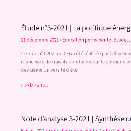
n°4-
idée?
2022
|
Étude n°3-2021 | La politique éner
Métaux
rares
21 décembre 2021
/
Education permanente
,
Etudes
,
et
transition
L’étude n°3-2021 du CEG a été réalisée par Céline V
énergétique:
d’une note de travail approfondie sur la politique é
quels
deuxième Université d’été
enjeux?
Étude
Lire la suite »
n°3-
2021
|
Note d’analyse 3-2021 | Synthèse d
La
politique
5 mars 2021
/
Education permanente
,
Note d'analys