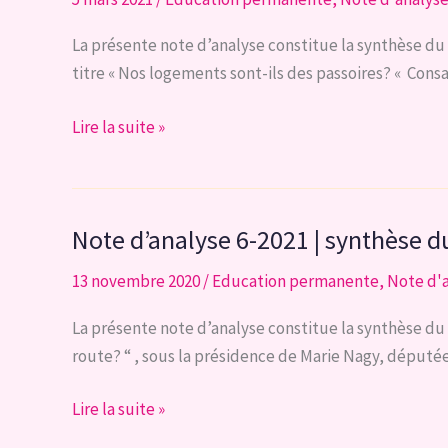
énergétique
de
La présente note d’analyse constitue la synthèse du w
la
titre « Nos logements sont-ils des passoires? « Cons
Belgique
Note
Lire la suite »
d’analyse
3-
2021
Note d’analyse 6-2021 | synthèse du
|
Synthèse
13 novembre 2020
/
Education permanente
,
Note d'
du
webinaire
La présente note d’analyse constitue la synthèse du we
du
route? “ , sous la présidence de Marie Nagy, députée 
26
janvier
Note
Lire la suite »
2021:
d’analyse