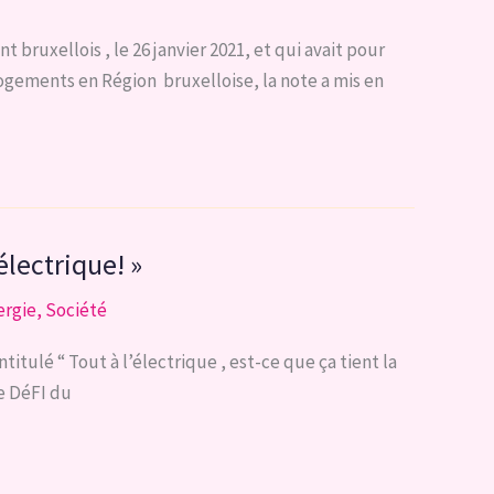
bruxellois , le 26 janvier 2021, et qui avait pour
logements en Région bruxelloise, la note a mis en
électrique! »
ergie
,
Société
itulé “ Tout à l’électrique , est-ce que ça tient la
pe DéFI du