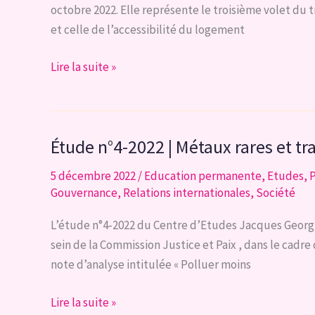
octobre 2022. Elle représente le troisième volet du
et celle de l’accessibilité du logement
Note
Lire la suite »
d’analyse
10-
2022
Étude n°4-2022 | Métaux rares et tr
|
Certificat
5 décembre 2022
/
Education permanente
,
Etudes
,
P
PEB
Gouvernance
,
Relations internationales
,
Société
obligatoire
:
L’étude n°4-2022 du Centre d’Etudes Jacques Georgi
vraie
sein de la Commission Justice et Paix , dans le cad
ou
note d’analyse intitulée « Polluer moins
fausse
Étude
Lire la suite »
bonne