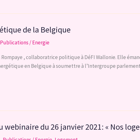
gétique de la Belgique
Publications
/
Energie
an Rompaye , collaboratrice politique à DéFI Wallonie. Elle ém
nergétique en Belgique à soumettre à l’Intergroupe parlementai
u webinaire du 26 janvier 2021: « Nos loge
e
,
Publications
/
Energie
,
Logement