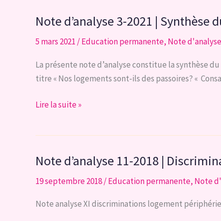
2022
Note d’analyse 3-2021 | Synthèse d
|
Offre
5 mars 2021
/
Education permanente
,
Note d'analys
et
accroissement
La présente note d’analyse constitue la synthèse du w
de
titre « Nos logements sont-ils des passoires? « Cons
logements
abordables
Note
Lire la suite »
en
d’analyse
Région
3-
bruxelloise
2021
Note d’analyse 11-2018 | Discrimin
|
Synthèse
19 septembre 2018
/
Education permanente
,
Note d
du
webinaire
Note analyse XI discriminations logement périphéri
du