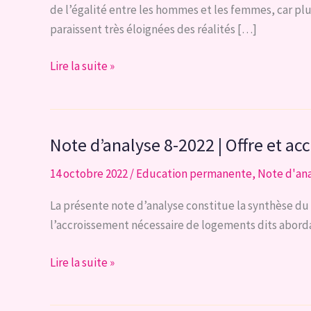
de l’égalité entre les hommes et les femmes, car plus
paraissent très éloignées des réalités […]
Note
Lire la suite »
d’analyse
3-
2023
Note d’analyse 8-2022 | Offre et a
|
Le
14 octobre 2022
/
Education permanente
,
Note d'an
statut
de
La présente note d’analyse constitue la synthèse du 
cohabitant
l’accroissement nécessaire de logements dits abord
Note
Lire la suite »
d’analyse
8-