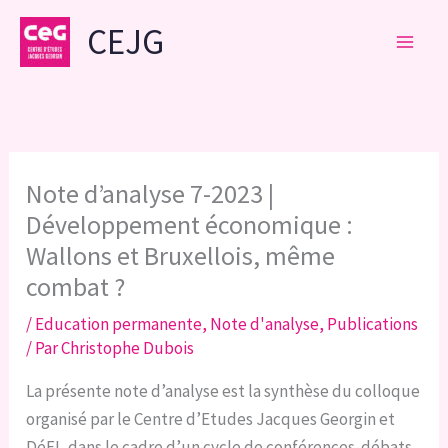
Aller
CEJG
au
contenu
Note d’analyse 7-2023 |
Développement économique :
Wallons et Bruxellois, même
combat ?
/
Education permanente
,
Note d'analyse
,
Publications
/ Par
Christophe Dubois
La présente note d’analyse est la synthèse du colloque
organisé par le Centre d’Etudes Jacques Georgin et
DéFI, dans le cadre d’un cycle de conférences-débats