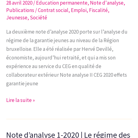
28 avril 2020
/
Education permanente
,
Note d'analyse
,
en
Publications
/
Contrat social
,
Emploi
,
Fiscalité
,
Région
Jeunesse
,
Société
bruxelloise
La deuxième note d’analyse 2020 porte sur l’analyse du
régime de la garantie jeunes au niveau de la Région
bruxelloise. Elle a été réalisée par Hervé Devillé,
économiste, aujourd’hui retraité, et qui a mis son
expérience au service du CEG en qualité de
collaborateur extérieur Note analyse II CEG 2020 effets
garantie jeune
Note
Lire la suite »
d’analyse
2-
2020
Note d’analyse 1-2020 | Le régime des
|