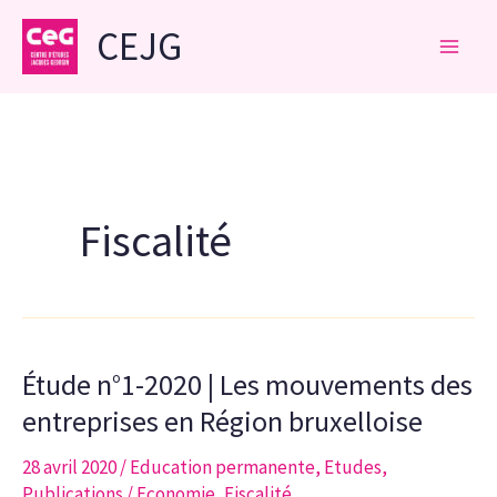
Aller
CEJG
au
contenu
Fiscalité
Étude n°1-2020 | Les mouvements des
entreprises en Région bruxelloise
28 avril 2020
/
Education permanente
,
Etudes
,
Publications
/
Economie
,
Fiscalité