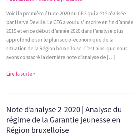
Voici la première étude 2020 du CEG qui a été réalisée
par Hervé Devillé. Le CEG a voulu s’inscrire en fin d’année
2019 et en ce début d’année 2020 dans l’analyse plus
approfondie sur le plan socio-économique de la
situation de la Région bruxelloise. C’est ainsi que nous
avons consacré la dernière note d’analyse de […]
Étude
Lire la suite »
n°1-
2020
|
Note d’analyse 2-2020 | Analyse du
Les
mouvements
régime de la Garantie jeunesse en
des
Région bruxelloise
entreprises