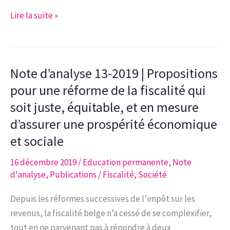
Note
Lire la suite »
d’analyse
15-
2019
Note d’analyse 13-2019 | Propositions
|
Le
pour une réforme de la fiscalité qui
régime
soit juste, équitable, et en mesure
des
d’assurer une prospérité économique
titres-
et sociale
services
en
16 décembre 2019
/
Education permanente
,
Note
Région
d'analyse
,
Publications
/
Fiscalité
,
Société
bruxelloise.
Depuis les réformes successives de l’impôt sur les
revenus, la fiscalité belge n’a cessé de se complexifier,
tout en ne parvenant pas à répondre à deux