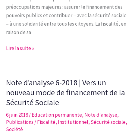
préoccupations majeures : assurer le financement des
pouvoirs publics et contribuer – avec la sécurité sociale
– à une solidarité entre tous les citoyens. La fiscalité, en
raison de sa
Note
Lire la suite »
d’analyse
13-
2019
Note d’analyse 6-2018 | Vers un
|
Propositions
nouveau mode de financement de la
pour
Sécurité Sociale
une
6 juin 2018
/
Education permanente
,
Note d'analyse
,
réforme
Publications
/
Fiscalité
,
Institutionnel
,
Sécurité sociale
,
de
Société
la