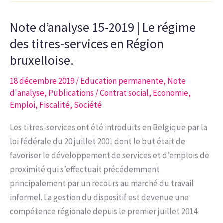
2020
Note d’analyse 15-2019 | Le régime
|
Le
des titres-services en Région
régime
bruxelloise.
des
18 décembre 2019
/
Education permanente
,
Note
allocations
d'analyse
,
Publications
/
Contrat social
,
Economie
,
familiales
Emploi
,
Fiscalité
,
Société
en
Région
Les titres-services ont été introduits en Belgique par la
bruxelloise
loi fédérale du 20 juillet 2001 dont le but était de
favoriser le développement de services et d’emplois de
proximité qui s’effectuait précédemment
principalement par un recours au marché du travail
informel. La gestion du dispositif est devenue une
compétence régionale depuis le premier juillet 2014