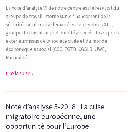
fiscalité
La note d’analyse VI de notre centre est le résultat du
qui
groupe de travail interne sur le financement de la
soit
sécurité sociale qui a démarré en septembre 2017 ,
juste,
groupe de travail auquel ont été associés des experts
équitable,
extérieurs issus de la société civile et du monde
et
économique et social (CSC, FGTB, CGSLB, UWE,
en
Mutualités
mesure
d’assurer
Note
Lire la suite »
une
d’analyse
prospérité
6-
économique
2018
et
Note d’analyse 5-2018 | La crise
|
sociale
Vers
migratoire européenne, une
un
opportunité pour l’Europe
nouveau