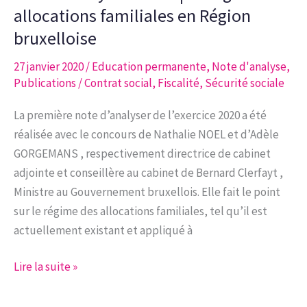
Analyse
allocations familiales en Région
du
bruxelloise
régime
27 janvier 2020
/
Education permanente
,
Note d'analyse
,
de
Publications
/
Contrat social
,
Fiscalité
,
Sécurité sociale
la
Garantie
La première note d’analyser de l’exercice 2020 a été
jeunesse
réalisée avec le concours de Nathalie NOEL et d’Adèle
en
GORGEMANS , respectivement directrice de cabinet
Région
adjointe et conseillère au cabinet de Bernard Clerfayt ,
bruxelloise
Ministre au Gouvernement bruxellois. Elle fait le point
sur le régime des allocations familiales, tel qu’il est
actuellement existant et appliqué à
Note
Lire la suite »
d’analyse
1-