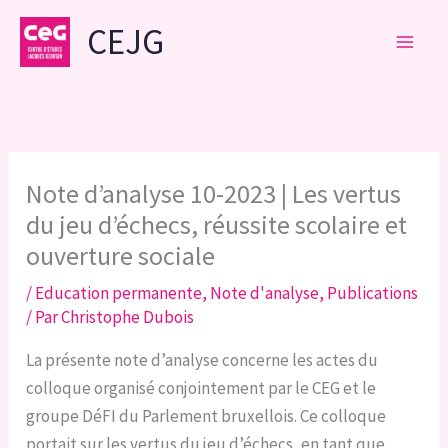
Aller
CEJG
au
contenu
Note d’analyse 10-2023 | Les vertus
du jeu d’échecs, réussite scolaire et
ouverture sociale
/
Education permanente
,
Note d'analyse
,
Publications
/ Par
Christophe Dubois
La présente note d’analyse concerne les actes du
colloque organisé conjointement par le CEG et le
groupe DéFI du Parlement bruxellois. Ce colloque
portait sur les vertus du jeu d’échecs, en tant que