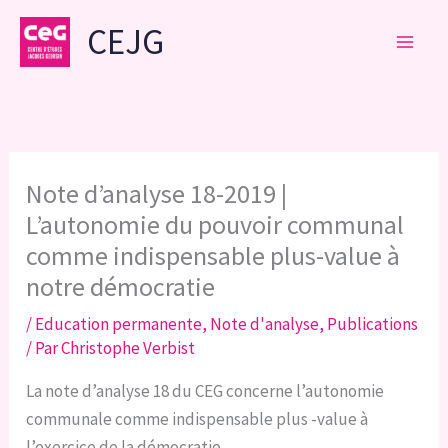
Aller
CEJG
au
contenu
Note d’analyse 18-2019 |
L’autonomie du pouvoir communal
comme indispensable plus-value à
notre démocratie
/
Education permanente
,
Note d'analyse
,
Publications
/ Par
Christophe Verbist
La note d’analyse 18 du CEG concerne l’autonomie
communale comme indispensable plus -value à
l’exercice de la démocratie.