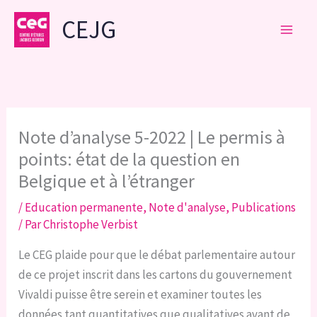
Aller
CEJG
au
contenu
Note d’analyse 5-2022 | Le permis à
points: état de la question en
Belgique et à l’étranger
/
Education permanente
,
Note d'analyse
,
Publications
/ Par
Christophe Verbist
Le CEG plaide pour que le débat parlementaire autour
de ce projet inscrit dans les cartons du gouvernement
Vivaldi puisse être serein et examiner toutes les
données tant quantitatives que qualitatives avant de