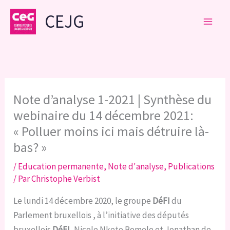
Aller
CEJG
au
contenu
Note d’analyse 1-2021 | Synthèse du
webinaire du 14 décembre 2021:
« Polluer moins ici mais détruire là-
bas? »
/
Education permanente
,
Note d'analyse
,
Publications
/ Par
Christophe Verbist
Le lundi 14 décembre 2020, le groupe
DéFI
du
Parlement bruxellois , à l’initiative des députés
bruxellois
DéFI
,
Nicole Nketo Bomele
et
Jonathan de