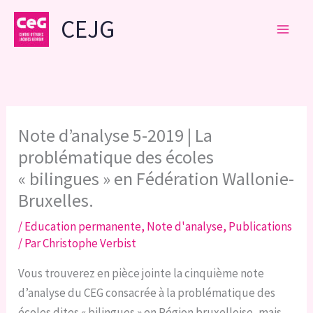
Aller
CEJG
au
contenu
Note d’analyse 5-2019 | La
problématique des écoles
« bilingues » en Fédération Wallonie-
Bruxelles.
/
Education permanente
,
Note d'analyse
,
Publications
/ Par
Christophe Verbist
Vous trouverez en pièce jointe la cinquième note
d’analyse du CEG consacrée à la problématique des
écoles dites « bilingues » en Région bruxelloise, mais