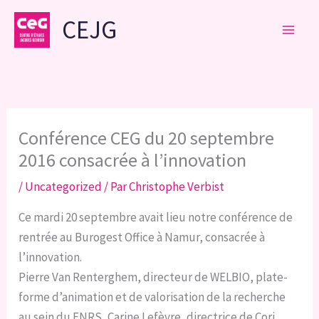
Aller
CEJG
au
contenu
Conférence CEG du 20 septembre
2016 consacrée à l’innovation
/
Uncategorized
/ Par
Christophe Verbist
Ce mardi 20 septembre avait lieu notre conférence de
rentrée au Burogest Office à Namur, consacrée à
l’innovation.
Pierre Van Renterghem, directeur de WELBIO, plate-
forme d’animation et de valorisation de la recherche
au sein du FNRS, Carine Lefèvre, directrice de Cori