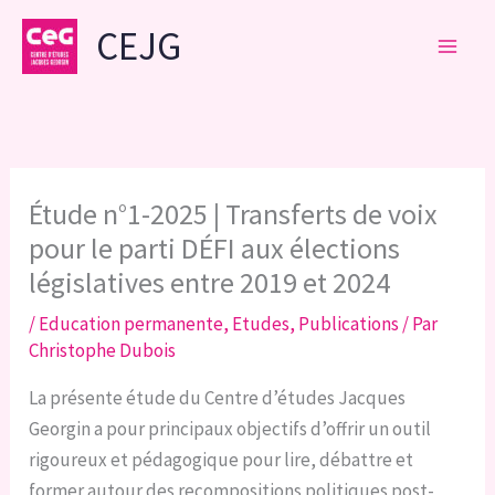
Aller
CEJG
au
contenu
Étude n°1-2025 | Transferts de voix
pour le parti DÉFI aux élections
législatives entre 2019 et 2024
/
Education permanente
,
Etudes
,
Publications
/ Par
Christophe Dubois
La présente étude du Centre d’études Jacques
Georgin a pour principaux objectifs d’offrir un outil
rigoureux et pédagogique pour lire, débattre et
former autour des recompositions politiques post-