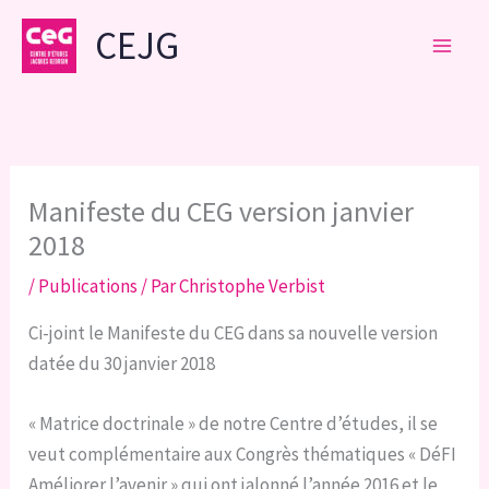
Aller
CEJG
au
contenu
Manifeste du CEG version janvier
2018
/
Publications
/ Par
Christophe Verbist
Ci-joint le Manifeste du CEG dans sa nouvelle version
datée du 30 janvier 2018
« Matrice doctrinale » de notre Centre d’études, il se
veut complémentaire aux Congrès thématiques « DéFI
Améliorer l’avenir » qui ont jalonné l’année 2016 et le