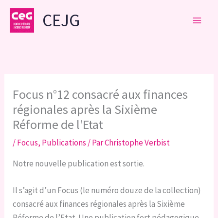
Aller
CEJG
au
contenu
Focus n°12 consacré aux finances
régionales après la Sixième
Réforme de l’Etat
/
Focus
,
Publications
/ Par
Christophe Verbist
Notre nouvelle publication est sortie.
Il s’agit d’un Focus (le numéro douze de la collection)
consacré aux finances régionales après la Sixième
Réforme de l’Etat. Une publication fort pédagogique