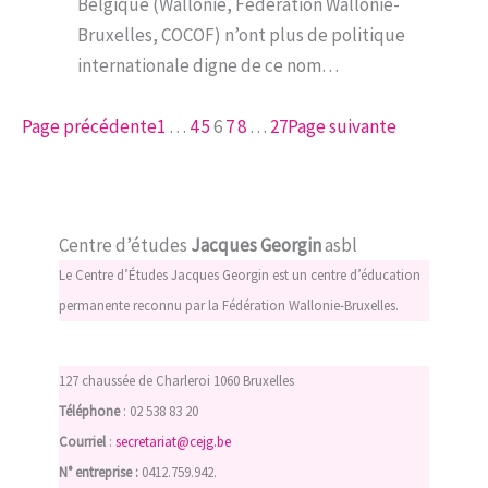
Belgique (Wallonie, Fédération Wallonie-
Bruxelles, COCOF) n’ont plus de politique
internationale digne de ce nom…
Page précédente
1
…
4
5
6
7
8
…
27
Page suivante
Centre d’études
Jacques Georgin
asbl
Le Centre d’Études Jacques Georgin est un centre d’éducation
permanente reconnu par la Fédération Wallonie-Bruxelles.
127 chaussée de Charleroi 1060 Bruxelles
Téléphone
: 02 538 83 20
Courriel
:
secretariat@cejg.be
N° entreprise :
0412.759.942.