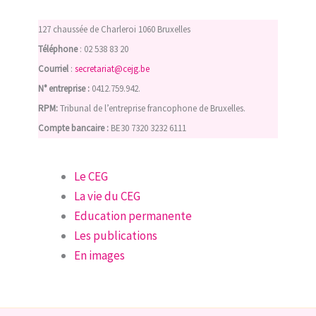
127 chaussée de Charleroi 1060 Bruxelles
Téléphone
: 02 538 83 20
Courriel
:
secretariat@cejg.be
N° entreprise :
0412.759.942.
RPM:
Tribunal de l’entreprise francophone de Bruxelles.
Compte bancaire :
BE30 7320 3232 6111
Le CEG
La vie du CEG
Education permanente
Les publications
En images